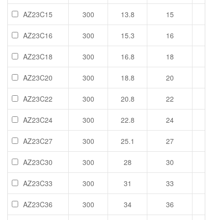
AZ23C15
300
13.8
15
15.6
AZ23C16
300
15.3
16
17.1
AZ23C18
300
16.8
18
19.1
AZ23C20
300
18.8
20
21.2
AZ23C22
300
20.8
22
23.3
AZ23C24
300
22.8
24
25.6
AZ23C27
300
25.1
27
28.9
AZ23C30
300
28
30
32
AZ23C33
300
31
33
35
AZ23C36
300
34
36
38