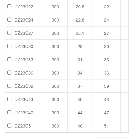
DZ23C22
300
20.8
22
23.3
DZ23C24
300
22.8
24
25.6
DZ23C27
300
25.1
27
28.9
DZ23C30
300
28
30
32
DZ23C33
300
31
33
35
DZ23C36
300
34
36
38
DZ23C39
300
37
39
41
DZ23C43
300
40
43
46
DZ23C47
300
44
47
50
DZ23C51
300
48
51
54