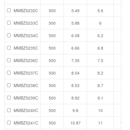
MMBZ5232C
500
5.49
5.6
5.71
MMBZ5233C
500
5.88
6
6.12
MMBZ5234C
500
6.08
6.2
6.32
MMBZ5235C
500
6.66
6.8
6.94
MMBZ5236C
500
7.35
7.5
7.65
MMBZ5237C
500
8.04
8.2
8.36
MMBZ5238C
500
8.53
8.7
8.87
MMBZ5239C
500
8.92
9.1
9.28
MMBZ5240C
500
9.8
10
10.2
MMBZ5241C
500
10.87
11
11.2