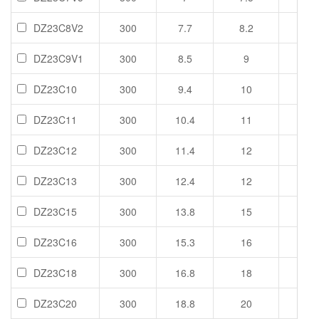
DZ23C8V2
300
7.7
8.2
8.7
DZ23C9V1
300
8.5
9
9.6
DZ23C10
300
9.4
10
10.6
DZ23C11
300
10.4
11
11.6
DZ23C12
300
11.4
12
12.7
DZ23C13
300
12.4
12
14.1
DZ23C15
300
13.8
15
15.6
DZ23C16
300
15.3
16
17.1
DZ23C18
300
16.8
18
19.1
DZ23C20
300
18.8
20
21.2