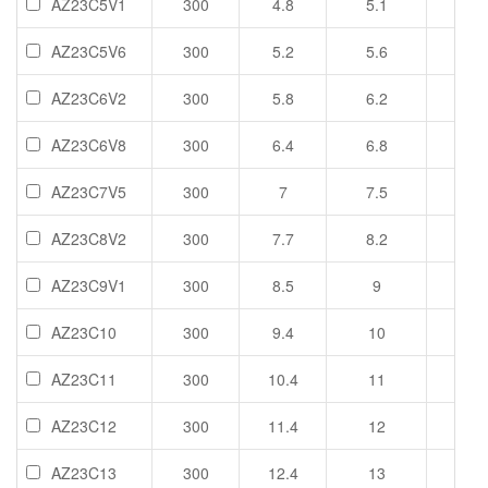
AZ23C5V1
300
4.8
5.1
5.4
AZ23C5V6
300
5.2
5.6
6
AZ23C6V2
300
5.8
6.2
6.6
AZ23C6V8
300
6.4
6.8
7.2
AZ23C7V5
300
7
7.5
7.9
AZ23C8V2
300
7.7
8.2
8.7
AZ23C9V1
300
8.5
9
9.6
AZ23C10
300
9.4
10
10.6
AZ23C11
300
10.4
11
11.6
AZ23C12
300
11.4
12
12.7
AZ23C13
300
12.4
13
14.1