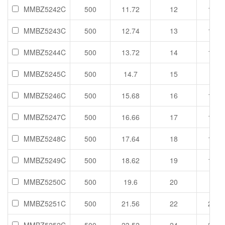
MMBZ5242C
500
11.72
12
12.2
MMBZ5243C
500
12.74
13
13.2
MMBZ5244C
500
13.72
14
14.2
MMBZ5245C
500
14.7
15
15.3
MMBZ5246C
500
15.68
16
16.3
MMBZ5247C
500
16.66
17
17.3
MMBZ5248C
500
17.64
18
18.3
MMBZ5249C
500
18.62
19
19.3
MMBZ5250C
500
19.6
20
20.4
MMBZ5251C
500
21.56
22
22.4
MMBZ5252C
500
23.52
24
24.4